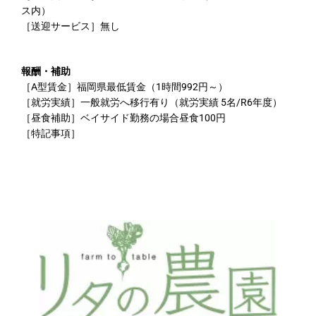
ス内）
［送迎サービス］無し
報酬・補助
［A型賃金］福岡県最低賃金（1時間992円～）
［就労実績］一般就労へ移行有り（就労実績 5名/R6年度）
［昼食補助］ベイサイド勤務の場合昼食100円
［特記事項］