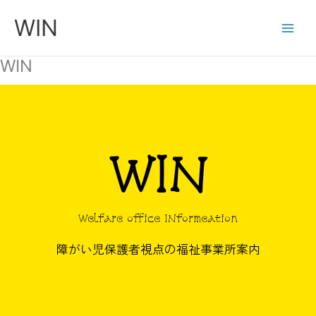
内
WIN
容
を
ス
WIN
キ
ッ
プ
WIN
Welfare office INformeation
障がい児保護者視点の福祉事業所案内