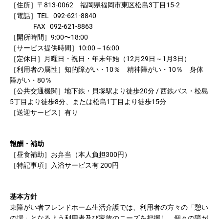
［住所］〒813-0062 福岡県福岡市東区松島3丁目15-2
［電話］TEL 092-621-8840
FAX 092-621-8863
［開所時間］9:00〜18:00
［サービス提供時間］10:00～16:00
［定休日］月曜日・祝日・年末年始（12月29日～1月3日）
［利用者の属性］知的障がい・10％ 精神障がい・10％ 身体
障がい・80％
［公共交通機関］地下鉄・貝塚駅より徒歩20分 / 西鉄バス・松島
5丁目より徒歩8分、または松島1丁目より徒歩15分
［送迎サービス］有り
報酬・補助
［昼食補助］お弁当（本人負担300円）
［特記事項］入浴サービス有 200円
基本方針
東障がい者フレンドホーム生活介護では、利用者の方々の「憩い
の場」となるよう利用者及び家族のニーズを把握し、個々の障が