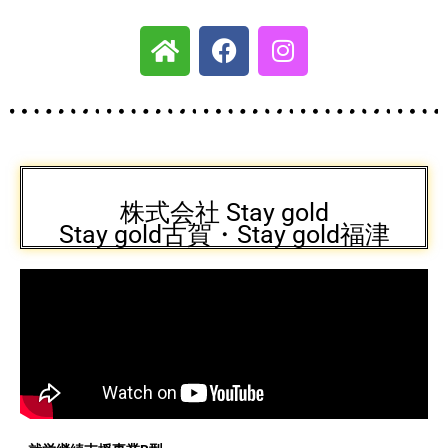
H
F
I
o
a
n
m
c
s
e
e
t
b
a
o
g
o
r
k
a
株式会社 Stay gold
Stay gold古賀・Stay gold福津
m