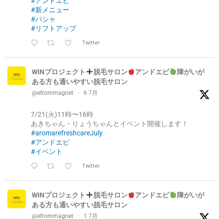
#アンドエピ
#新メニュー
#パシャ
#リフトアップ
Twitter
WINプロジェクト
脱毛サロン
アンドエピ
障がいが
ある方も通いやすい脱毛サロン
@efrommagnet
·
6 7月
7/21(火)11時〜16時
あきちゃん・りょうちゃんとイベント開催します！
#aromarefreshcareJuly
#アンドエピ
#イベント
Twitter
WINプロジェクト
脱毛サロン
アンドエピ
障がいが
ある方も通いやすい脱毛サロン
@efrommagnet
·
1 7月