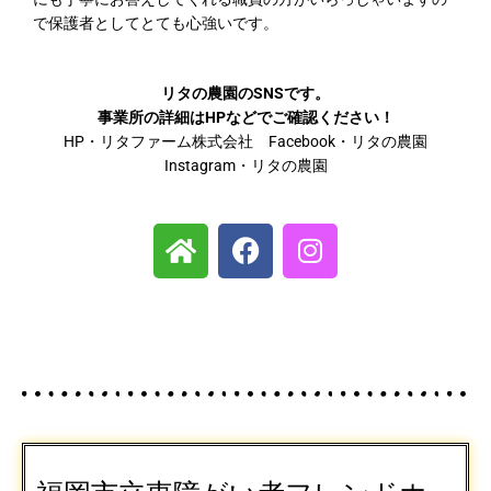
で保護者としてとても心強いです。
リタの農園のSNSです。
事業所の詳細はHPなどでご確認ください！
HP・リタファーム株式会社 Facebook・リタの農園
Instagram・リタの農園
H
F
I
o
a
n
m
c
s
e
e
t
b
a
o
g
o
r
k
a
m