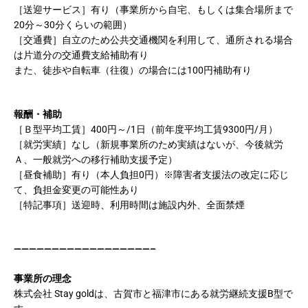
［送迎サービス］有り（事業所から自宅、もしくは集合場所まで
20分～30分くらいの範囲）
［交通費］自立のため公共交通機関を利用して、通所される場合
は片道分の交通費支給補助有り
また、徒歩や自転車（往復）の場合には100円補助有り
報酬・補助
［Ｂ型平均工賃］400円～/1日（前年度平均工賃9300円/月）
［就労実績］なし（新規事業所のため実績はないが、今後就労
Ａ、一般就労への移行補助支援予定）
［昼食補助］有り（本人負担0円）※障害者支援法の改定に応じ
て、負担金変更の可能性あり
［特記事項］送迎時、利用時間は施設内外、全面禁煙
——————————————————–
事業所の理念
株式会社
Stay gold
は、古賀市と福津市にある就労継続支援B型で