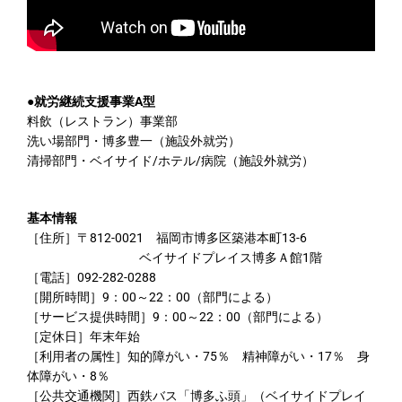
●就労継続支援事業A型
料飲（レストラン）事業部
洗い場部門・博多豊一（施設外就労）
清掃部門・ベイサイド/ホテル/病院（施設外就労）
基本情報
［住所］〒812-0021 福岡市博多区築港本町13-6
ベイサイドプレイス博多Ａ館1階
［電話］092-282-0288
［開所時間］9：00～22：00（部門による）
［サービス提供時間］9：00～22：00（部門による）
［定休日］年末年始
［利用者の属性］知的障がい・75％ 精神障がい・17％ 身
体障がい・8％
［公共交通機関］西鉄バス「博多ふ頭」（ベイサイドプレイ