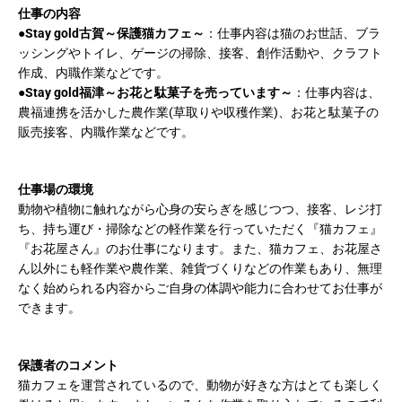
仕事の内容
●
Stay gold古賀～保護猫カフェ～
：
仕事内容は猫のお世話、ブラ
ッシングやトイレ、ゲージの掃除、接客、
創作活動や、クラフト
作成、内職作業などです。
●
Stay gold福津～お花と駄菓子を売っています～
：
仕事内容は、
農福連携を活かした農作業(草取りや収穫作業)、お花と駄菓子の
販売接客、内職作業などです。
仕事場の環境
動物や植物に触れながら心身の安らぎを感じつつ、接客、レジ打
ち、持ち運び・掃除などの軽作業を行っていただく『猫カフェ』
『お花屋さん』のお仕事になります。また、
猫カフェ、お花屋さ
ん以外にも軽作業や農作業、雑貨づくりなどの作業もあり、
無理
なく始められる内容からご自身の体調や能力に合わせてお仕事が
できます。
保護者のコメント
猫カフェを運営されているので、動物が好きな方はとても楽しく