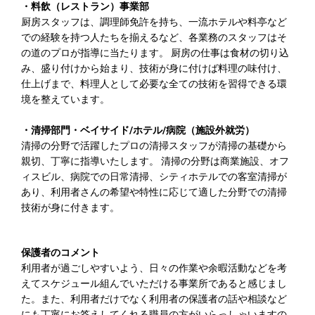
・料飲（レストラン）事業部
厨房スタッフは、調理師免許を持ち、一流ホテルや料亭など
での経験を持つ人たちを揃えるなど、各業務のスタッフはそ
の道のプロが指導に当たります。 厨房の仕事は食材の切り込
み、盛り付けから始まり、技術が身に付けば料理の味付け、
仕上げまで、料理人として必要な全ての技術を習得できる環
境を整えています。
・清掃部門・ベイサイド/ホテル/病院（施設外就労）
清掃の分野で活躍したプロの清掃スタッフが清掃の基礎から
親切、丁寧に指導いたします。 清掃の分野は商業施設、オフ
ィスビル、病院での日常清掃、シティホテルでの客室清掃が
あり、利用者さんの希望や特性に応じて適した分野での清掃
技術が身に付きます。
保護者のコメント
利用者が過ごしやすいよう、日々の作業や余暇活動などを考
えてスケジュール組んでいただける事業所であると感じまし
た。また、利用者だけでなく利用者の保護者の話や相談など
にも丁寧にお答えしてくれる職員の方がいらっしゃいますの